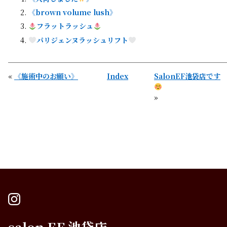
《brown volume lush》
フラットラッシュ
パリジェンヌラッシュリフト
«
《施術中のお願い》
Index
SalonEF池袋店です
»
instagram
salon EF 池袋店