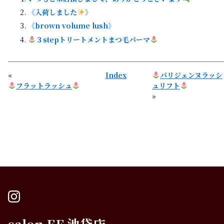
《入荷しました
》
《brown volume lush》
３stepトリートメントまつ毛パーマ
«
Index
パリジェンヌラッシ
フラットラッシュ
ュリフト
»
instagram
salon EF 池袋店